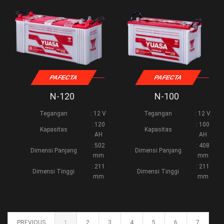
PAFECTA
PAFECTA
N-120
N-100
Tegangan
: 12 V
Tegangan
: 12 V
: 120
: 100
Kapasitas
Kapasitas
AH
AH
: 502
: 408
Dimensi Panjang
Dimensi Panjang
mm
mm
: 211
: 211
Dimensi Tinggi
Dimensi Tinggi
mm
mm
PREVIOUS
1
2
3
4
5
6
7